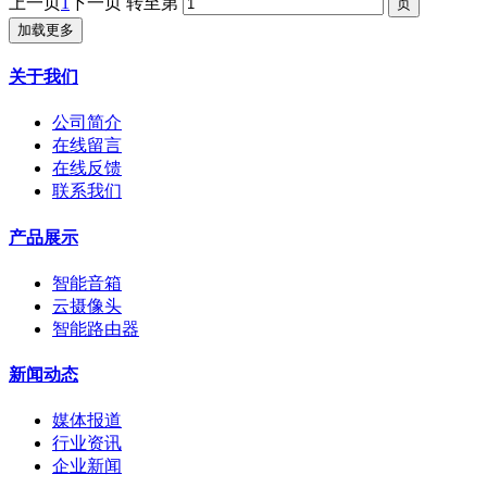
上一页
1
下一页
转至第
加载更多
关于我们
公司简介
在线留言
在线反馈
联系我们
产品展示
智能音箱
云摄像头
智能路由器
新闻动态
媒体报道
行业资讯
企业新闻