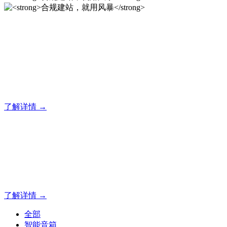
合规建站，就用风暴
风暴企业建站系统的研发，为你提供合规、安全、专业的官网
解决方案！
了解详情 →
合规建站，就用风暴
合规建站，就用风暴
了解详情 →
全部
智能音箱