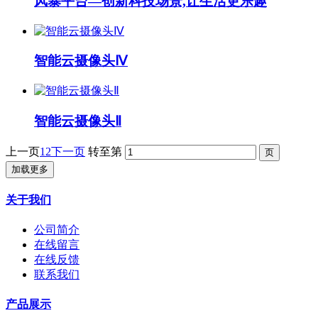
风暴平台—创新科技场景,让生活更乐趣
智能云摄像头Ⅳ
智能云摄像头Ⅱ
上一页
1
2
下一页
转至第
加载更多
关于我们
公司简介
在线留言
在线反馈
联系我们
产品展示