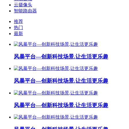
云摄像头
智能路由器
推荐
热门
最新
风暴平台—创新科技场景,让生活更乐趣
风暴平台—创新科技场景,让生活更乐趣
风暴平台—创新科技场景,让生活更乐趣